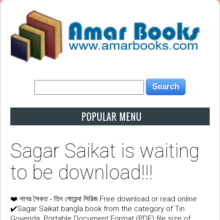
POPULAR MENU
Sagar Saikat is waiting
to be download!!!
❤️
Free download or read online
সাগর সৈকত - তিন গোয়েন্দা সিরিজ
✔️Sagar Saikat bangla book from the category of Tin
Goyenda. Portable Document Format (PDF) file size of