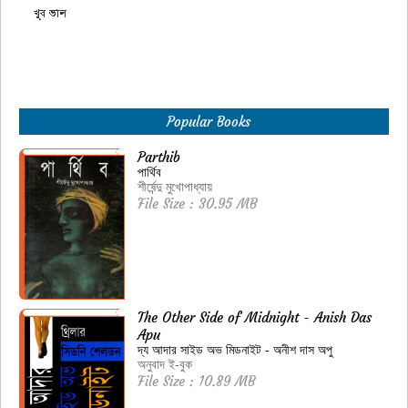
Popular Books
Parthib
পার্থিব
শীর্ষেন্দু মুখোপাধ্যায়
File Size : 30.95 MB
The Other Side of Midnight - Anish Das
Apu
দ্য আদার সাইড অভ মিডনাইট - অনীশ দাস অপু
অনুবাদ ই-বুক
File Size : 10.89 MB