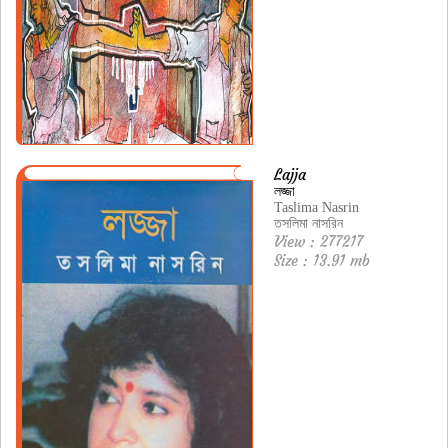
Lajja
লজ্জা
Taslima Nasrin
তসলিমা নাসরিন
View : 277217
Size : 13.91 mb