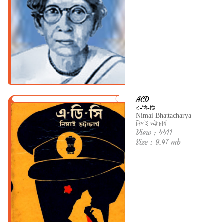
ACD
এ-সি-ডি
Nimai Bhattacharya
নিমাই ভট্টাচার্য
View : 4411
Size : 9.47 mb