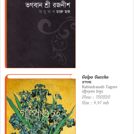
Golpo Guccho
গল্পগুচ্ছ
Rabindranath Tagore
রবীন্দ্রনাথ ঠাকুর
View : 150320
Size : 4.41 mb