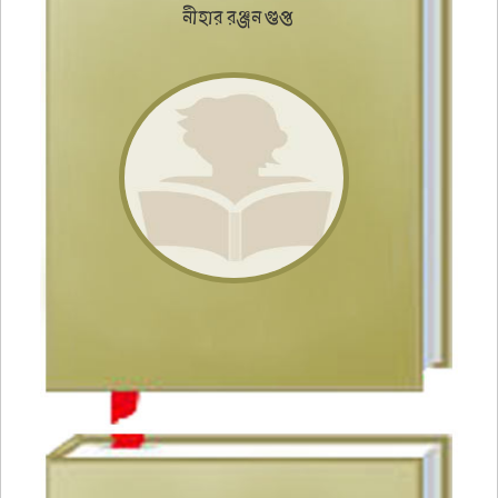
নীহার রঞ্জন গুপ্ত