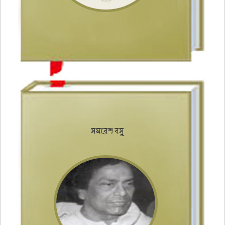
সমরেশ বসু