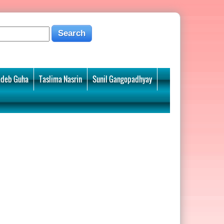
deb Guha
Taslima Nasrin
Sunil Gangopadhyay