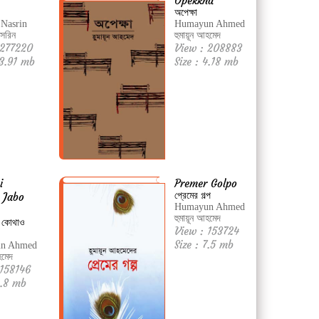
Opekkha
অপেক্ষা
 Nasrin
Humayun Ahmed
াসরিন
হুমায়ূন আহমেদ
 277220
View : 208883
13.91 mb
Size : 4.18 mb
i
Premer Golpo
 Jabo
প্রেমের গল্প
Humayun Ahmed
হুমায়ূন আহমেদ
 কোথাও
View : 153724
Size : 7.5 mb
n Ahmed
হমেদ
 158146
4.8 mb