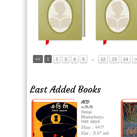
...
<<
1
2
3
4
5
12
13
14
>
Last Added Books
ACD
এ-সি-ডি
Nimai
Bhattacharya
নিমাই ভট্টাচার্য
View : 4411
Size : 9.47 mb