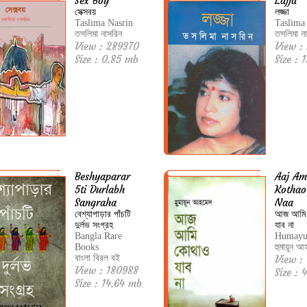
Sex Boy
Lajja
সেক্সবয়
লজ্জা
Taslima Nasrin
Taslima
তসলিমা নাসরিন
তসলিমা ন
View : 289370
View :
Size : 0.85 mb
Size : 
Beshyaparar
Aaj Am
5ti Durlabh
Kothao
Sangraha
Naa
বেশ্যাপাড়ার পাঁচটি
আজ আমি
দুর্লভ সংগ্রহ
যাব না
Bangla Rare
Humayu
Books
হুমায়ূন আ
বাংলা বিরল বই
View :
View : 180988
Size : 
Size : 14.64 mb