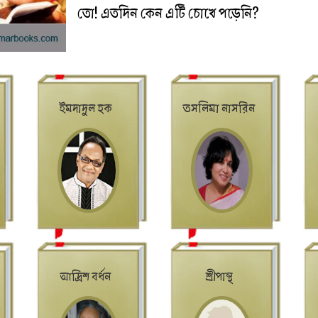
তো! এতদিন কেন এটি চোখে পড়েনি?
ইমদাদুল হক
তসলিমা নাসরিন
আদ্রিশ বর্ধন
শ্রীপান্থ