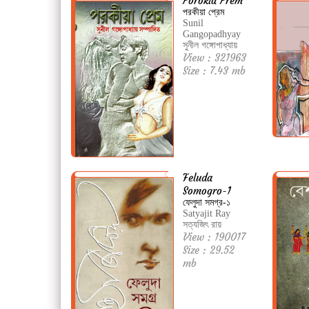
Porokia Prem
পরকীয়া প্রেম
Sunil
Gangopadhyay
সুনীল গঙ্গোপাধ্যায়
View : 321963
Size : 7.43 mb
Feluda
Somogro-1
ফেলুদা সমগ্র-১
Satyajit Ray
সত্যজিৎ রায়
View : 190017
Size : 29.52
mb