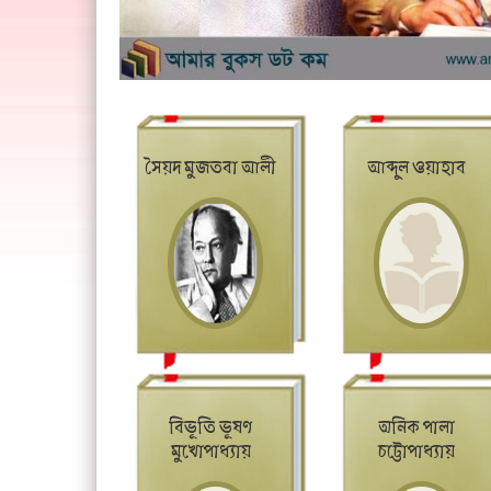
সৈয়দ মুজতবা আলী
আব্দুল ওয়াহাব
বিভূতি ভূষণ
অনিক পালা
মুখোপাধ্যায়
চট্টোপাধ্যায়