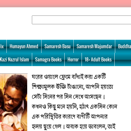
ix
Humayun Ahmed
Samaresh Basu
Samaresh Majumdar
Buddha
Kazi Nazrul Islam
Samagra Books
Horror
18+ Adult Books
ঘরের ওয়ালে ফ্রেমে বাঁধাই করা একটি
শিক্ষামূলক উক্তি টাঙানো, আপনি হয়তো
সেটা দিনের পর দিন দেখে আসছেন।
কখনও কিছু মনে হয়নি, হঠাৎ একদিন কোন
এক পরিস্থিতির কারণে বাণীটি আপনার
হৃদয় ছুয়ে গেল। অবাক হয়ে ভাবলেন, তাই