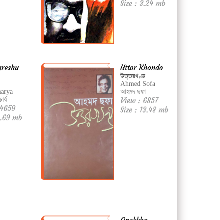
Size : 3.24 mb
areshu
Uttor Khondo
উত্তরখণ্ড
Ahmed Sofa
harya
আহমদ ছফা
ার্য
View : 6857
 4659
Size : 13.48 mb
4.69 mb