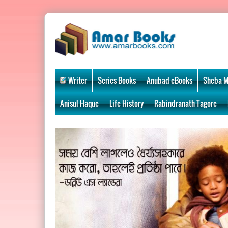
Writer
Series Books
Anubad eBooks
Sheba M
Anisul Haque
Life History
Rabindranath Tagore