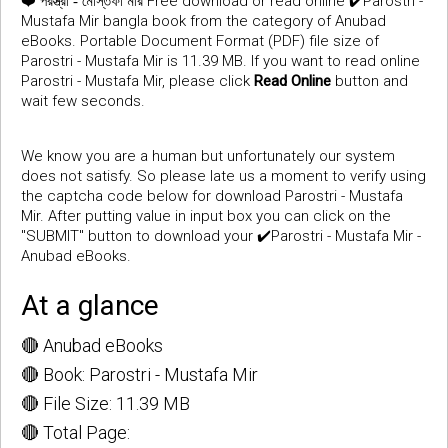
❤️
Free download or read online ✔️Parostri -
পরস্ত্রী - মোস্তফা মীর
Mustafa Mir bangla book from the category of Anubad
eBooks. Portable Document Format (PDF) file size of
Parostri - Mustafa Mir is 11.39 MB. If you want to read online
Parostri - Mustafa Mir, please click
Read Online
button and
wait few seconds.
We know you are a human but unfortunately our system
does not satisfy. So please late us a moment to verify using
the captcha code below for download Parostri - Mustafa
Mir. After putting value in input box you can click on the
"SUBMIT" button to download your ✔️Parostri - Mustafa Mir -
Anubad eBooks.
At a glance
🔴 Anubad eBooks
🔴 Book: Parostri - Mustafa Mir
🔴 File Size: 11.39 MB
🔴 Total Page: