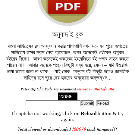
অনুবাদ ই-বুক
বাংলা সাহিত্যের রস আস্বাদন করার পাশাপাশি যখন মনে হয় পুরো জগতের
সাহিত্যে রসের স্বাদ নেয়া প্রয়োজন, তখন অনেকেই ঝোঁকেন অনুবাদ
বইয়ের দিকে। কারণ অনেকেই শুরুতেই ইংরেজিতে বই পড়ার সাহস করতে
পারেন না। আবার অনেকে পড়েন কিছুটা বাধ্য হয়ে, যেমন – যদি ইংরেজি
ভাষা ভালো জানা না থাকে। যাই হোক- অনুবাদ বই কিছুটা হলেও জাগতিক
সাহিত্য রসে ছুয়ে দেয় হৃদয়ের অন্তরের অন্তস্থল...
Enter Captcha Code For Download
Parostri - Mustafa Mir
If captcha not working, click on
Reload
button & try
again.
Total viewed or downloaded
120076
book hungers!!!