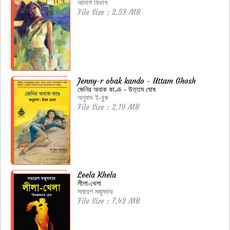
আদার্স বিভাগ
File Size : 2.53 MB
Jenny-r obak kando - Uttam Ghosh
জেনির অবাক কাণ্ড - উত্তম ঘোষ
অনুবাদ ই-বুক
File Size : 2.19 MB
Leela Khela
লীলা-খেলা
সমরেশ মজুমদার
File Size : 7.43 MB