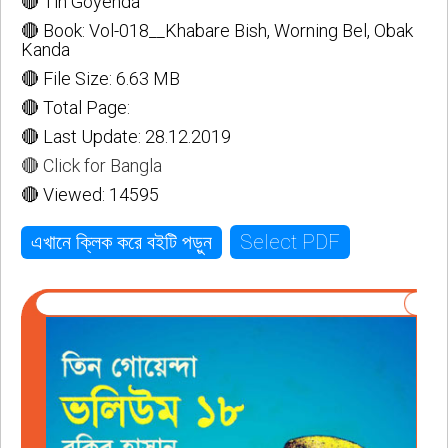
🔴 Tin Goyenda
🔴 Book: Vol-018__Khabare Bish, Worning Bel, Obak
Kanda
🔴 File Size: 6.63 MB
🔴 Total Page:
🔴 Last Update: 28.12.2019
🔴 Click for Bangla
🔴 Viewed: 14595
Select PDF
এখানে ক্লিক করে বইটি পড়ুন