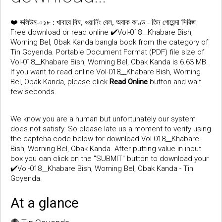
❤️
ভলিউম-০১৮ : খাবারে বিষ, ওয়ার্নিং বেল, অবাক কাণ্ড - তিন গোয়েন্দা সিরিজ
Free download or read online ✔️Vol-018__Khabare Bish,
Worning Bel, Obak Kanda bangla book from the category of
Tin Goyenda. Portable Document Format (PDF) file size of
Vol-018__Khabare Bish, Worning Bel, Obak Kanda is 6.63 MB.
If you want to read online Vol-018__Khabare Bish, Worning
Bel, Obak Kanda, please click
Read Online
button and wait
few seconds.
We know you are a human but unfortunately our system
does not satisfy. So please late us a moment to verify using
the captcha code below for download Vol-018__Khabare
Bish, Worning Bel, Obak Kanda. After putting value in input
box you can click on the "SUBMIT" button to download your
✔️Vol-018__Khabare Bish, Worning Bel, Obak Kanda - Tin
Goyenda.
At a glance