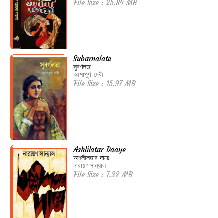
File Size : 25.84 MB
Subarnalata
সুবর্ণলতা
আশাপূর্ণা দেবী
File Size : 15.97 MB
Ashlilatar Daaye
অশ্লীলতার দায়ে
নারায়ণ সান্যাল
File Size : 7.38 MB