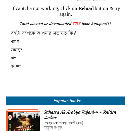
If captcha not working, click on
Reload
button & try
again.
Total viewed or downloaded
7213
book hungers!!!
Popular Books
Sahasra Ak Arabya Rajani-4 - Khitish
Sarkar
সহস্য এক আরব্য রজনী (০৪)
অনুবাদ ই-বুক