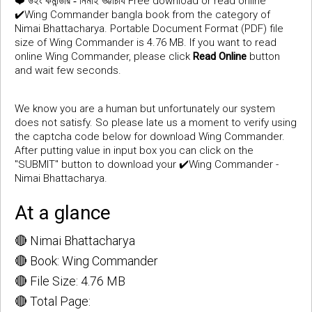
❤️
Free download or read online
উইং কমান্ডার - নিমাই ভট্টাচার্য
✔️Wing Commander bangla book from the category of
Nimai Bhattacharya. Portable Document Format (PDF) file
size of Wing Commander is 4.76 MB. If you want to read
online Wing Commander, please click
Read Online
button
and wait few seconds.
We know you are a human but unfortunately our system
does not satisfy. So please late us a moment to verify using
the captcha code below for download Wing Commander.
After putting value in input box you can click on the
"SUBMIT" button to download your ✔️Wing Commander -
Nimai Bhattacharya.
At a glance
🔴 Nimai Bhattacharya
🔴 Book: Wing Commander
🔴 File Size: 4.76 MB
🔴 Total Page: