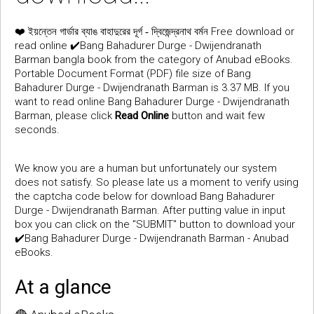
❤️
Free download or
ইয়ন্তেন গার্ডার ব্যাঙ বাহাদুরের দূর্গ - দ্বিজেন্দ্রনাথ বর্মন
read online ✔️Bang Bahadurer Durge - Dwijendranath
Barman bangla book from the category of Anubad eBooks.
Portable Document Format (PDF) file size of Bang
Bahadurer Durge - Dwijendranath Barman is 3.37 MB. If you
want to read online Bang Bahadurer Durge - Dwijendranath
Barman, please click
Read Online
button and wait few
seconds.
We know you are a human but unfortunately our system
does not satisfy. So please late us a moment to verify using
the captcha code below for download Bang Bahadurer
Durge - Dwijendranath Barman. After putting value in input
box you can click on the "SUBMIT" button to download your
✔️Bang Bahadurer Durge - Dwijendranath Barman - Anubad
eBooks.
At a glance