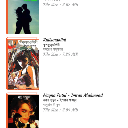
File Size : 3.62 MB
Kulkundolini
কুলকু্ত্তলিনী
সমরেশ মজুমদার
File Size : 7.25 MB
Nagna Putul - Imran Mahmood
নগ্ন পুতুল - ইমরান মাহমুদ
অনুবাদ ই-বুক
File Size : 3.54 MB