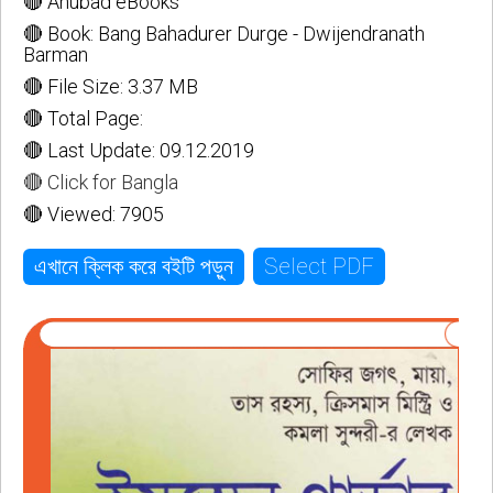
🔴 Anubad eBooks
🔴 Book: Bang Bahadurer Durge - Dwijendranath
Barman
🔴 File Size: 3.37 MB
🔴 Total Page:
🔴 Last Update: 09.12.2019
🔴 Click for Bangla
🔴 Viewed: 7905
Select PDF
এখানে ক্লিক করে বইটি পড়ুন