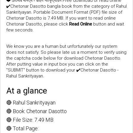
❤️
Free download or read online
চেতনার দাসত্ব - রাহুল সাংকৃত্যায়ন
✔️Chetonar Dasotto bangla book from the category of Rahul
Sankrityayan. Portable Document Format (PDF) file size of
Chetonar Dasotto is 7.49 MB. If you want to read online
Chetonar Dasotto, please click
Read Online
button and wait
few seconds.
We know you are a human but unfortunately our system
does not satisfy. So please late us a moment to verify using
the captcha code below for download Chetonar Dasotto.
After putting value in input box you can click on the
"SUBMIT" button to download your ✔️Chetonar Dasotto -
Rahul Sankrityayan.
At a glance
🔴 Rahul Sankrityayan
🔴 Book: Chetonar Dasotto
🔴 File Size: 7.49 MB
🔴 Total Page: