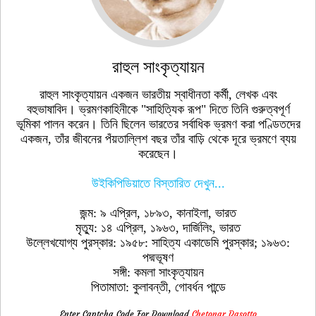
রাহুল সাংকৃত্যায়ন
রাহুল সাংকৃত্যায়ন একজন ভারতীয় স্বাধীনতা কর্মী, লেখক এবং
বহুভাষাবিদ। ভ্রমণকাহিনীকে "সাহিত্যিক রূপ" দিতে তিনি গুরুত্বপূর্ণ
ভূমিকা পালন করেন। তিনি ছিলেন ভারতের সর্বাধিক ভ্রমণ করা পণ্ডিতদের
একজন, তাঁর জীবনের পঁয়তাল্লিশ বছর তাঁর বাড়ি থেকে দূরে ভ্রমণে ব্যয়
করেছেন।
উইকিপিডিয়াতে বিস্তারিত দেখুন...
জন্ম: ৯ এপ্রিল, ১৮৯৩, কানাইলা, ভারত
মৃত্যু: ১৪ এপ্রিল, ১৯৬৩, দার্জিলিং, ভারত
উল্লেখযোগ্য পুরস্কার: ১৯৫৮: সাহিত্য একাডেমি পুরস্কার; ১৯৬৩:
পদ্মভূষণ
সঙ্গী: কমলা সাংকৃত্যায়ন
পিতামাতা: কুলাবন্তী, গোবর্ধন পান্ডে
Enter Captcha Code For Download
Chetonar Dasotto