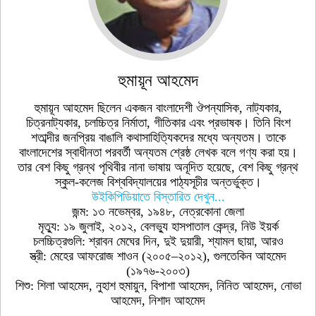
হুমায়ূন আহমেদ
হুমায়ূন আহমেদ ছিলেন একজন বাংলাদেশী ঔপন্যাসিক, নাট্যকার,
চিত্রনাট্যকার, চলচ্চিত্র নির্মাতা, গীতিকার এবং প্রভাষক। তিনি বিংশ
শতাব্দীর জনপ্রিয় বাঙালি কথাসাহিত্যিকদের মধ্যে অন্যতম। তাকে
বাংলাদেশের স্বাধীনতা পরবর্তী অন্যতম শ্রেষ্ঠ লেখক বলে গণ্য করা হয়।
তার বেশ কিছু গ্রন্থ পৃথিবীর নানা ভাষায় অনূদিত হয়েছে, বেশ কিছু গ্রন্থ
স্কুল-কলেজ বিশ্ববিদ্যালয়ের পাঠ্যসূচীর অন্তর্ভুক্ত।
উইকিপিডিয়াতে বিস্তারিত দেখুন...
জন্ম: ১৩ নভেম্বর, ১৯৪৮, নেত্রকোনা জেলা
মৃত্যু: ১৯ জুলাই, ২০১২, বেলভ্যু হাসপাতাল কেন্দ্র, নিউ ইয়র্ক
চলচ্চিত্রগুলি: শ্রাবন মেঘের দিন, দুই দুয়ারী, শ্যামল ছায়া, আরও
স্ত্রী: মেহের আফরোজ শাওন (২০০৫–২০১২), গুলতেকিন আহমেদ
(১৯৭৬-২০০৩)
শিশু: শিলা আহমেদ, নুহাশ হুমায়ুন, বিপাশা আহমেদ, নিনিত আহমেদ, নোভা
আহমেদ, নিশাদ আহমেদ