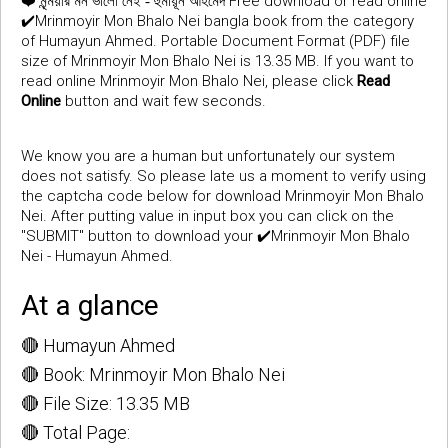
❤️
Free download or read online
মৃন্ময়ীর মন ভালো নেই - হুমায়ূন আহমেদ
✔️Mrinmoyir Mon Bhalo Nei bangla book from the category
of Humayun Ahmed. Portable Document Format (PDF) file
size of Mrinmoyir Mon Bhalo Nei is 13.35 MB. If you want to
read online Mrinmoyir Mon Bhalo Nei, please click
Read
Online
button and wait few seconds.
We know you are a human but unfortunately our system
does not satisfy. So please late us a moment to verify using
the captcha code below for download Mrinmoyir Mon Bhalo
Nei. After putting value in input box you can click on the
"SUBMIT" button to download your ✔️Mrinmoyir Mon Bhalo
Nei - Humayun Ahmed.
At a glance
🔴 Humayun Ahmed
🔴 Book: Mrinmoyir Mon Bhalo Nei
🔴 File Size: 13.35 MB
🔴 Total Page: