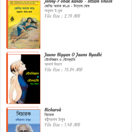
Jenny-r obak kando - Uttam Ghosh
জেনির অবাক কাণ্ড - উত্তম ঘোষ
অনুবাদ ই-বুক
File Size : 2.19 MB
Jauno Bigyan O Jauno Byadhi
যৌনবিজ্ঞান ও যৌনব্যাধি
আদার্স বিভাগ
File Size : 15.84 MB
Bicharok
বিচারক
রবীন্দ্রনাথ ঠাকুর
File Size : 1.48 MB