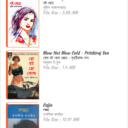
নষ্ট মেয়ে
সুনীল গঙ্গোপাধ্যায়
File Size : 5.86 MB
Blow Hot Blow Cold - Pritthiraj Sen
ব্লো হট ব্লো কোল্ড - পৃথ্বীরাজ সেন
অনুবাদ ই-বুক
File Size : 1.4 MB
Lajja
লজ্জা
তসলিমা নাসরিন
File Size : 13.91 MB