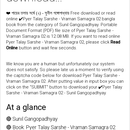
❤️
Free download or read
পায়ের তলায় সর্ষে (২) - সুনীল গঙ্গোপাধ্যায়
online ✔️Pyer Talay Sarshe - Vraman Samagra 02 bangla
book from the category of Sunil Gangopadhyay. Portable
Document Format (PDF) file size of Pyer Talay Sarshe -
Vraman Samagra 02 is 12.08 MB. If you want to read online
Pyer Talay Sarshe - Vraman Samagra 02, please click
Read
Online
button and wait few seconds.
We know you are a human but unfortunately our system
does not satisfy. So please late us a moment to verify using
the captcha code below for download Pyer Talay Sarshe -
Vraman Samagra 02. After putting value in input box you can
click on the "SUBMIT" button to download your ✔️Pyer Talay
Sarshe - Vraman Samagra 02 - Sunil Gangopadhyay.
At a glance
🔴 Sunil Gangopadhyay
🔴 Book: Pyer Talay Sarshe - Vraman Samagra 02