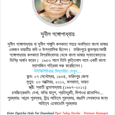
সুনীল গঙ্গোপাধ্যায়
সুনীল গঙ্গোপাধ্যায় বা সুনীল গাঙ্গুলি কলকাতা শহরে অবস্থিত বাংলা ভাষার
একজন ভারতীয় কবি ও উপন্যাসিক ছিলেন। ফরিদপুরে জন্মগ্রহণকারী
গঙ্গোপাধ্যায় কলকাতা বিশ্ববিদ্যালয় থেকে বাংলা ভাষায় স্নাতকোত্তর
ডিগ্রি অর্জন করেন। ১৯৫৩ সালে তিনি কৃত্তিবাস নামে একটি বাংলা
ম্যাগাজিন পত্রিকা শুরু করেছিলেন।
উইকিপিডিয়ায় বিস্তারিত দেখুন...
জন্ম: ০৭ সেপ্টেম্বর, ১৯৩৪, ফরিদপুর জেলা
মৃত্যু: ২৩ অক্টোবর, ২০১২, কলকাতা, ভারত
স্ত্রী: স্বাতী বন্দোপাধ্যায় (১৯৬৭–২০১২)
চলচ্চিত্রগুলি: দেখা, মনির মানুশ, প্রতিদ্বন্দী, মিশাওর রাভোশিও...
পুরষ্কার: আনন্দ পুরস্কর, হিন্দু সাহিত্য পুরস্কার, বাঙালি লেখকদের জন্য
সাহিত্য একােডেমি পুরষ্কার
Enter Captcha Code For Download
Pyer Talay Sarshe - Vraman Samagra