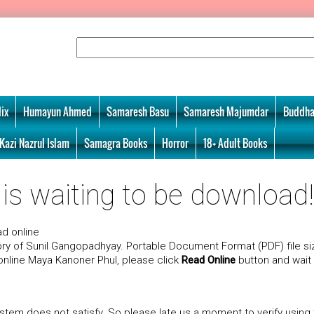
ix
Humayun Ahmed
Samaresh Basu
Samaresh Majumdar
Buddha
Kazi Nazrul Islam
Samagra Books
Horror
18+ Adult Books
s waiting to be download!!
d online
y of Sunil Gangopadhyay. Portable Document Format (PDF) file si
 online Maya Kanoner Phul, please click
Read Online
button and wait
tem does not satisfy. So please late us a moment to verify using