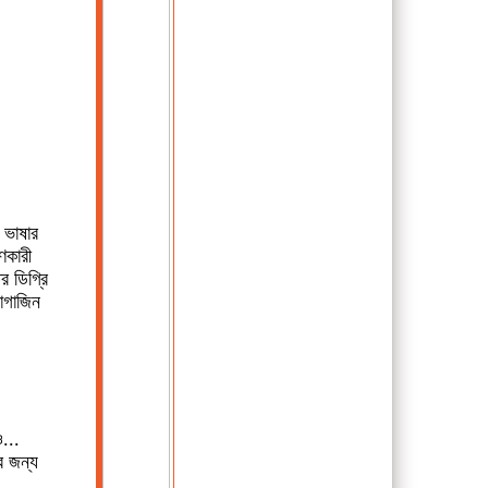
া ভাষার
ণকারী
র ডিগ্রি
াগাজিন
ও...
ের জন্য