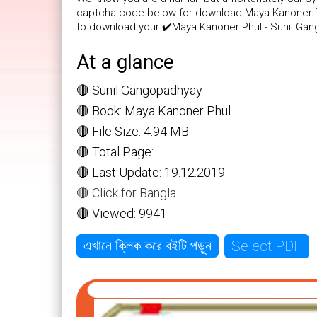
captcha code below for download Maya Kanoner Phul
to download your ✔️Maya Kanoner Phul - Sunil Ga
At a glance
🔴 Sunil Gangopadhyay
🔴 Book: Maya Kanoner Phul
🔴 File Size: 4.94 MB
🔴 Total Page:
🔴 Last Update: 19.12.2019
🔴 Click for Bangla
🔴 Viewed: 9941
Select PDF
এখানে ক্লিক করে বইটি পড়ুন