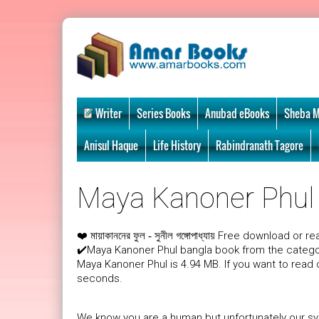
Writer
Series Books
Anubad eBooks
Sheba M
Anisul Haque
Life History
Rabindranath Tagore
Maya Kanoner Phul i
❤️
Free download or rea
মায়াকাননের ফুল - সুনীল গঙ্গোপাধ্যায়
✔️Maya Kanoner Phul bangla book from the categor
Maya Kanoner Phul is 4.94 MB. If you want to read
seconds.
We know you are a human but unfortunately our sys