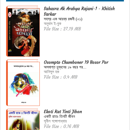
Sahasra Ak Arabya Rajani-1 - Khitish
Sarkar
সহস্র এক আরব্য রজনী (০১)
অনুবাদ ই-বুক
File Size : 27.19 MB
Osompto Chumboner 19 Bosor Por
অসমাপ্ত চুম্বনের ১৯ বছর পর...
আনিসুল হক
File Size : 0.4 MB
Ekoti Rat Tinti Jibon
একটি রাতঃ তিনটি জীবন
সুনীল গঙ্গোপাধ্যায়
File Size : 0.16 MB