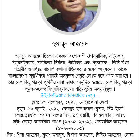
হুমায়ূন আহমেদ
হুমায়ূন আহমেদ ছিলেন একজন বাংলাদেশী ঔপন্যাসিক, নাট্যকার,
চিত্রনাট্যকার, চলচ্চিত্র নির্মাতা, গীতিকার এবং প্রভাষক। তিনি বিংশ
শতাব্দীর জনপ্রিয় বাঙালি কথাসাহিত্যিকদের মধ্যে অন্যতম। তাকে
বাংলাদেশের স্বাধীনতা পরবর্তী অন্যতম শ্রেষ্ঠ লেখক বলে গণ্য করা হয়।
তার বেশ কিছু গ্রন্থ পৃথিবীর নানা ভাষায় অনূদিত হয়েছে, বেশ কিছু গ্রন্থ
স্কুল-কলেজ বিশ্ববিদ্যালয়ের পাঠ্যসূচীর অন্তর্ভুক্ত।
উইকিপিডিয়াতে বিস্তারিত দেখুন...
জন্ম: ১৩ নভেম্বর, ১৯৪৮, নেত্রকোনা জেলা
মৃত্যু: ১৯ জুলাই, ২০১২, বেলভ্যু হাসপাতাল কেন্দ্র, নিউ ইয়র্ক
চলচ্চিত্রগুলি: শ্রাবন মেঘের দিন, দুই দুয়ারী, শ্যামল ছায়া, আরও
স্ত্রী: মেহের আফরোজ শাওন (২০০৫–২০১২), গুলতেকিন আহমেদ
(১৯৭৬-২০০৩)
শিশু: শিলা আহমেদ, নুহাশ হুমায়ুন, বিপাশা আহমেদ, নিনিত আহমেদ, নোভা