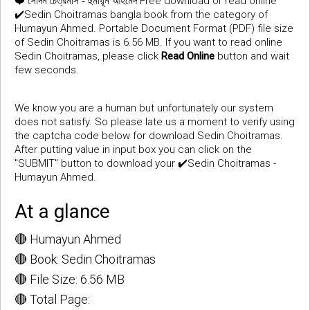
❤️
Free download or read online
সেদিন চৈত্রমাস - হুমায়ূন আহমেদ
✔️Sedin Choitramas bangla book from the category of
Humayun Ahmed. Portable Document Format (PDF) file size
of Sedin Choitramas is 6.56 MB. If you want to read online
Sedin Choitramas, please click
Read Online
button and wait
few seconds.
We know you are a human but unfortunately our system
does not satisfy. So please late us a moment to verify using
the captcha code below for download Sedin Choitramas.
After putting value in input box you can click on the
"SUBMIT" button to download your ✔️Sedin Choitramas -
Humayun Ahmed.
At a glance
🔴 Humayun Ahmed
🔴 Book: Sedin Choitramas
🔴 File Size: 6.56 MB
🔴 Total Page: