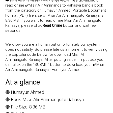
❤️
Free download or
মিসির আলির অমিমাংসিত রহস্য - হুমায়ূন আহমেদ
read online ✔️Misir Alir Amimangsito Rahasya bangla book
from the category of Humayun Ahmed. Portable Document
Format (PDF) file size of Misir Alir Amimangsito Rahasya is
8.36 MB. If you want to read online Misir Alir Amimangsito
Rahasya, please click
Read Online
button and wait few
seconds.
We know you are a human but unfortunately our system
does not satisfy. So please late us a moment to verify using
the captcha code below for download Misir Alir
Amimangsito Rahasya. After putting value in input box you
can click on the "SUBMIT" button to download your ✔️Misir
Alir Amimangsito Rahasya - Humayun Ahmed.
At a glance
🔴 Humayun Ahmed
🔴 Book: Misir Alir Amimangsito Rahasya
🔴 File Size: 8.36 MB