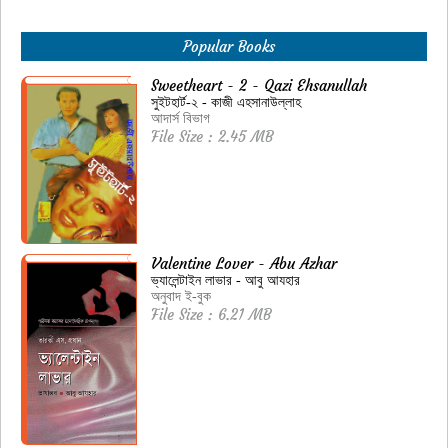
Popular Books
Sweetheart - 2 - Qazi Ehsanullah
সুইটহার্ট-২ - কাজী এহসানাউল্লাহ
আদার্স বিভাগ
File Size : 2.45 MB
Valentine Lover - Abu Azhar
ভ্যালেন্টাইন লাভার - আবু আযহার
অনুবাদ ই-বুক
File Size : 6.21 MB