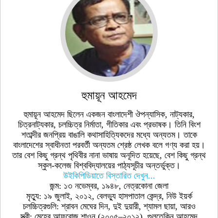
হুমায়ূন আহমেদ
হুমায়ূন আহমেদ ছিলেন একজন বাংলাদেশী ঔপন্যাসিক, নাট্যকার,
চিত্রনাট্যকার, চলচ্চিত্র নির্মাতা, গীতিকার এবং প্রভাষক। তিনি বিংশ
শতাব্দীর জনপ্রিয় বাঙালি কথাসাহিত্যিকদের মধ্যে অন্যতম। তাকে
বাংলাদেশের স্বাধীনতা পরবর্তী অন্যতম শ্রেষ্ঠ লেখক বলে গণ্য করা হয়।
তার বেশ কিছু গ্রন্থ পৃথিবীর নানা ভাষায় অনূদিত হয়েছে, বেশ কিছু গ্রন্থ
স্কুল-কলেজ বিশ্ববিদ্যালয়ের পাঠ্যসূচীর অন্তর্ভুক্ত।
উইকিপিডিয়াতে বিস্তারিত দেখুন...
জন্ম: ১৩ নভেম্বর, ১৯৪৮, নেত্রকোনা জেলা
মৃত্যু: ১৯ জুলাই, ২০১২, বেলভ্যু হাসপাতাল কেন্দ্র, নিউ ইয়র্ক
চলচ্চিত্রগুলি: শ্রাবন মেঘের দিন, দুই দুয়ারী, শ্যামল ছায়া, আরও
স্ত্রী: মেহের আফরোজ শাওন (২০০৫–২০১২), গুলতেকিন আহমেদ