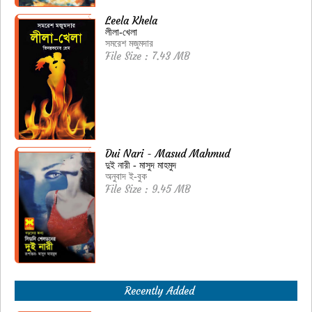
Leela Khela
লীলা-খেলা
সমরেশ মজুমদার
File Size : 7.43 MB
Dui Nari - Masud Mahmud
দুই নারী - মাসুদ মাহমুদ
অনুবাদ ই-বুক
File Size : 9.45 MB
Recently Added