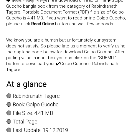
❤️
Free download or read online ✔️Golpo
গল্পগুচ্ছ - রবীন্দ্রনাথ ঠাকুর
Guccho bangla book from the category of Rabindranath
Tagore. Portable Document Format (PDF) file size of Golpo
Guccho is 4.41 MB. If you want to read online Golpo Guccho,
please click
Read Online
button and wait few seconds.
We know you are a human but unfortunately our system
does not satisfy. So please late us a moment to verify using
the captcha code below for download Golpo Guccho. After
putting value in input box you can click on the "SUBMIT"
button to download your ✔️Golpo Guccho - Rabindranath
Tagore.
At a glance
🔴 Rabindranath Tagore
🔴 Book: Golpo Guccho
🔴 File Size: 4.41 MB
🔴 Total Page:
🔴 Last Update: 19.12.2019