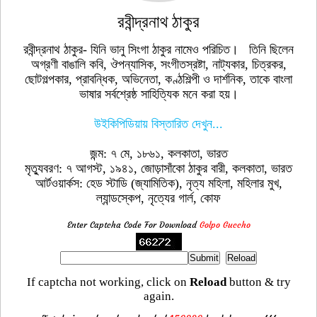
রবীন্দ্রনাথ ঠাকুর
রবীন্দ্রনাথ ঠাকুর- যিনি ভানু সিংগা ঠাকুর নামেও পরিচিত। তিনি ছিলেন
অগ্রণী বাঙালি কবি, ঔপন্যাসিক, সংগীতস্রষ্টা, নাট্যকার, চিত্রকর,
ছোটগল্পকার, প্রাবন্ধিক, অভিনেতা, কণ্ঠশিল্পী ও দার্শনিক, তাকে বাংলা
ভাষার সর্বশ্রেষ্ঠ সাহিত্যিক মনে করা হয়।
উইকিপিডিয়ায় বিস্তারিত দেখুন...
জন্ম: ৭ মে, ১৮৬১, কলকাতা, ভারত
মৃত্যুবরণ: ৭ আগস্ট, ১৯৪১, জোড়াসাঁকো ঠাকুর বারী, কলকাতা, ভারত
আর্টওয়ার্কস: হেড স্টাডি (জ্যামিতিক), নৃত্য মহিলা, মহিলার মুখ,
ল্যান্ডস্কেপ, নৃত্যের গার্ল, কোফ
Enter Captcha Code For Download
Golpo Guccho
If captcha not working, click on
Reload
button & try
again.