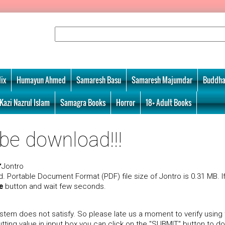
ix
Humayun Ahmed
Samaresh Basu
Samaresh Majumdar
Buddha
Kazi Nazrul Islam
Samagra Books
Horror
18+ Adult Books
 be download!!!
️Jontro
Portable Document Format (PDF) file size of Jontro is 0.31 MB. I
e
button and wait few seconds.
tem does not satisfy. So please late us a moment to verify using
ting value in input box you can click on the "SUBMIT" button to d