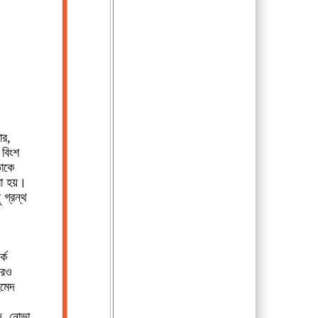
ার,
 বিংশ
তাকে
রা হয়।
 গ্রন্থ
্ক
আরও
মেদ
দ, নোভা