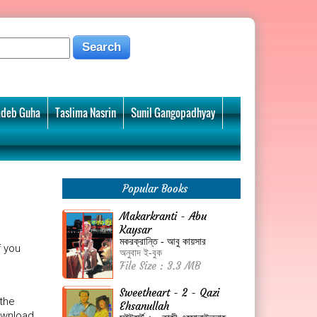
deb Guha
Taslima Nasrin
Sunil Gangopadhyay
Popular Books
Makarkranti - Abu
Kaysar
মকরক্রান্তি - আবু কায়সার
f you
অনুবাদ ই-বুক
File Size : 3.3 MB
Sweetheart - 2 - Qazi
 the
Ehsanullah
ownload