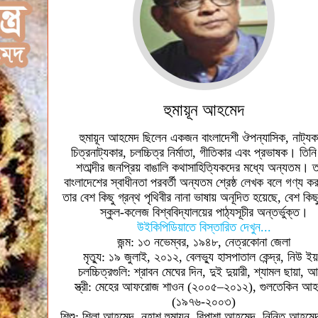
হুমায়ূন আহমেদ
হুমায়ূন আহমেদ ছিলেন একজন বাংলাদেশী ঔপন্যাসিক, নাট্যক
চিত্রনাট্যকার, চলচ্চিত্র নির্মাতা, গীতিকার এবং প্রভাষক। তিনি
শতাব্দীর জনপ্রিয় বাঙালি কথাসাহিত্যিকদের মধ্যে অন্যতম। 
বাংলাদেশের স্বাধীনতা পরবর্তী অন্যতম শ্রেষ্ঠ লেখক বলে গণ্য ক
তার বেশ কিছু গ্রন্থ পৃথিবীর নানা ভাষায় অনূদিত হয়েছে, বেশ কিছু
স্কুল-কলেজ বিশ্ববিদ্যালয়ের পাঠ্যসূচীর অন্তর্ভুক্ত।
উইকিপিডিয়াতে বিস্তারিত দেখুন...
জন্ম: ১৩ নভেম্বর, ১৯৪৮, নেত্রকোনা জেলা
মৃত্যু: ১৯ জুলাই, ২০১২, বেলভ্যু হাসপাতাল কেন্দ্র, নিউ ইয়র
চলচ্চিত্রগুলি: শ্রাবন মেঘের দিন, দুই দুয়ারী, শ্যামল ছায়া, 
স্ত্রী: মেহের আফরোজ শাওন (২০০৫–২০১২), গুলতেকিন আহ
(১৯৭৬-২০০৩)
শিশু: শিলা আহমেদ, নুহাশ হুমায়ুন, বিপাশা আহমেদ, নিনিত আহমে