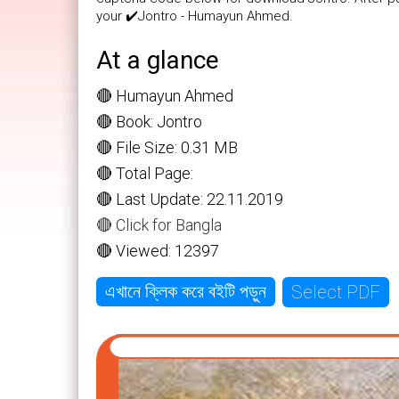
your ✔️Jontro - Humayun Ahmed.
At a glance
🔴 Humayun Ahmed
🔴 Book: Jontro
🔴 File Size: 0.31 MB
🔴 Total Page:
🔴 Last Update: 22.11.2019
🔴 Click for Bangla
🔴 Viewed: 12397
Select PDF
এখানে ক্লিক করে বইটি পড়ুন