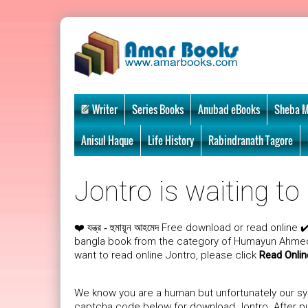
Writer
Series Books
Anubad eBooks
Sheba M
Anisul Haque
Life History
Rabindranath Tagore
Jontro is waiting to
❤️
Free download or read online ✔
যন্ত্র - হুমায়ূন আহমেদ
bangla book from the category of Humayun Ahmed. 
want to read online Jontro, please click
Read Onlin
We know you are a human but unfortunately our sys
captcha code below for download Jontro. After put