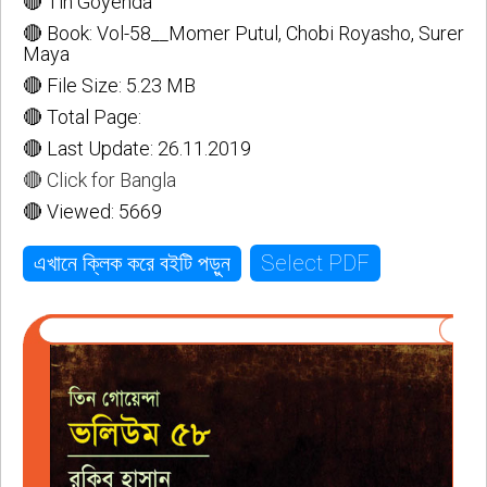
🔴 Tin Goyenda
🔴 Book: Vol-58__Momer Putul, Chobi Royasho, Surer
Maya
🔴 File Size: 5.23 MB
🔴 Total Page:
🔴 Last Update: 26.11.2019
🔴 Click for Bangla
🔴 Viewed: 5669
Select PDF
এখানে ক্লিক করে বইটি পড়ুন