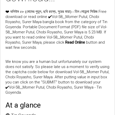
❤️
Free
ভলিউম ৫৮ (মোমের পুতুল, ছবি রহস্য, সুরের মায়া) - তিন গোয়েন্দা সিরিজ
download or read online ✔️Vol-58__Momer Putul, Chobi
Royasho, Surer Maya bangla book from the category of Tin
Goyenda. Portable Document Format (PDF) file size of Vol-
58__Momer Putul, Chobi Royasho, Surer Maya is 5.23 MB. If
you want to read online Vol-58__Momer Putul, Chobi
Royasho, Surer Maya, please click
Read Online
button and
wait few seconds.
We know you are a human but unfortunately our system
does not satisfy. So please late us a moment to verify using
the captcha code below for download Vol-58__Momer Putul,
Chobi Royasho, Surer Maya. After putting value in input box
you can click on the "SUBMIT" button to download your
✔️Vol-58__Momer Putul, Chobi Royasho, Surer Maya - Tin
Goyenda.
At a glance