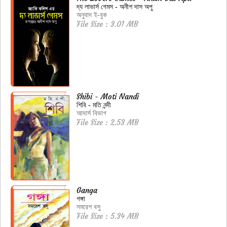
দ্য লাভার্স গেমস - অনীশ দাস অপু
অনুবাদ ই-বুক
File Size : 3.01 MB
Shibi - Moti Nandi
শিবি - মতি নন্দী
আদার্স বিভাগ
File Size : 2.53 MB
Ganga
গঙ্গা
সমরেশ বসু
File Size : 5.34 MB