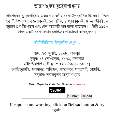
তারাশঙ্কর বন্দ্যোপাধ্যায়
তারাশঙ্কর বন্দ্যোপাধ্যায় একজন ভারতীয় বাংলা উপন্যাসিক ছিলেন। তিনি
৬৫ টি উপন্যাস, ৫৩-গল্প-বই, ১২ নাটক, ৪ প্রবন্ধ-বই, ৪ আত্মজীবনী, ২
ভ্রমণ গল্প লিখেছেন এবং বেশ কয়েকটি গান রচনা করেছেন। তিনি ১৯৫৯
সালে একটি বাংলা ফিচার চলচ্চিত্র পরিচালনা করেছিলেন।
উইকিপিডিয়ায় বিস্তারিত দেখুন...
জন্ম: ২৩ জুলাই, ১৮৯৮, লাভপুর
মৃত্যু: ১৪ সেপ্টেম্বর, ১৯৭১, কলকাতা
স্ত্রী: উমাশশি দেবী বন্দোপাধ্যায় (১৯১৬–১৯৭১)
চলচ্চিত্রগুলি: জলসাঘর, অভিজন, গণদেবতা, সপ্তপদী, বেদেনি...
সন্তান: সনাতকুমার বন্দ্যোপাধ্যায়
Enter Captcha Code For Download
Kanna
If captcha not working, click on
Reload
button & try
again.