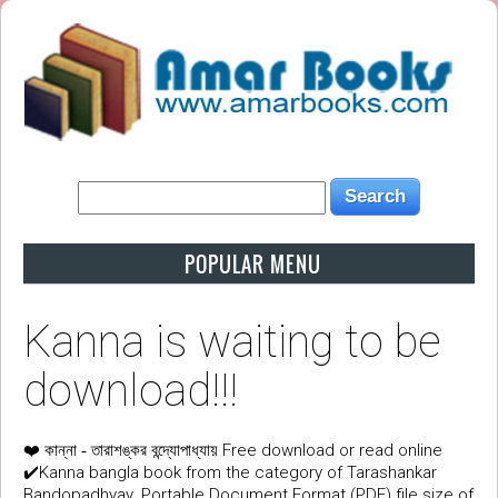
POPULAR MENU
Kanna is waiting to be
download!!!
❤️
Free download or read online
কান্না - তারাশঙ্কর বন্দ্যোপাধ্যায়
✔️Kanna bangla book from the category of Tarashankar
Bandopadhyay. Portable Document Format (PDF) file size of