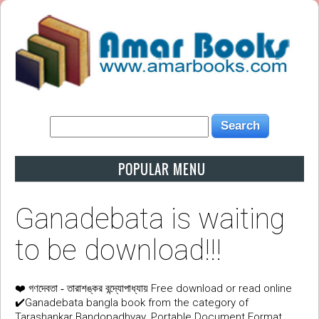
POPULAR MENU
Ganadebata is waiting
to be download!!!
❤️
Free download or read online
গণদেবতা - তারাশঙ্কর বন্দ্যোপাধ্যায়
✔️Ganadebata bangla book from the category of
Tarashankar Bandopadhyay. Portable Document Format