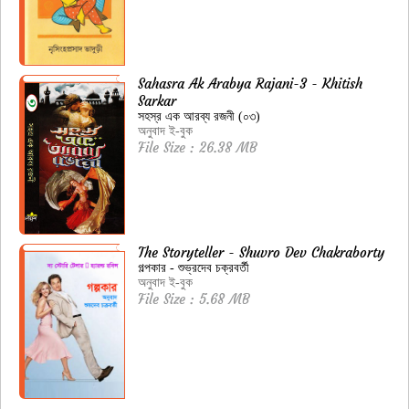
Sahasra Ak Arabya Rajani-3 - Khitish
Sarkar
সহস্র এক আরব্য রজনী (০৩)
অনুবাদ ই-বুক
File Size : 26.38 MB
The Storyteller - Shuvro Dev Chakraborty
গল্পকার - শুভ্রদেব চক্রবর্তী
অনুবাদ ই-বুক
File Size : 5.68 MB