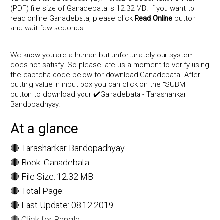
(PDF) file size of Ganadebata is 12.32 MB. If you want to
read online Ganadebata, please click
Read Online
button
and wait few seconds.
We know you are a human but unfortunately our system
does not satisfy. So please late us a moment to verify using
the captcha code below for download Ganadebata. After
putting value in input box you can click on the "SUBMIT"
button to download your ✔️Ganadebata - Tarashankar
Bandopadhyay.
At a glance
🔴 Tarashankar Bandopadhyay
🔴 Book: Ganadebata
🔴 File Size: 12.32 MB
🔴 Total Page:
🔴 Last Update: 08.12.2019
🔴 Click for Bangla