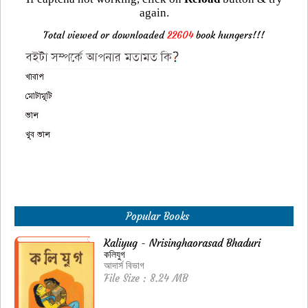
again.
Total viewed or downloaded
22604
book hungers!!!
Popular Books
Kaliyug - Nrisinghaorasad Bhaduri
কলিযুগ
আদার্স বিভাগ
File Size : 8.24 MB