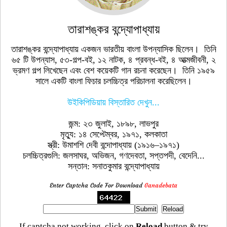
তারাশঙ্কর বন্দ্যোপাধ্যায়
তারাশঙ্কর বন্দ্যোপাধ্যায় একজন ভারতীয় বাংলা উপন্যাসিক ছিলেন। তিনি
৬৫ টি উপন্যাস, ৫৩-গল্প-বই, ১২ নাটক, ৪ প্রবন্ধ-বই, ৪ আত্মজীবনী, ২
ভ্রমণ গল্প লিখেছেন এবং বেশ কয়েকটি গান রচনা করেছেন। তিনি ১৯৫৯
সালে একটি বাংলা ফিচার চলচ্চিত্র পরিচালনা করেছিলেন।
উইকিপিডিয়ায় বিস্তারিত দেখুন...
জন্ম: ২৩ জুলাই, ১৮৯৮, লাভপুর
মৃত্যু: ১৪ সেপ্টেম্বর, ১৯৭১, কলকাতা
স্ত্রী: উমাশশি দেবী বন্দোপাধ্যায় (১৯১৬–১৯৭১)
চলচ্চিত্রগুলি: জলসাঘর, অভিজন, গণদেবতা, সপ্তপদী, বেদেনি...
সন্তান: সনাতকুমার বন্দ্যোপাধ্যায়
Enter Captcha Code For Download
Ganadebata
If captcha not working, click on
Reload
button & try