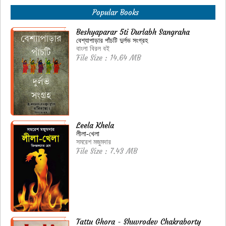
Popular Books
Beshyaparar 5ti Durlabh Sangraha
বেশ্যাপাড়ার পাঁচটি দুর্লভ সংগ্রহ
বাংলা বিরল বই
File Size : 14.64 MB
Leela Khela
লীলা-খেলা
সমরেশ মজুমদার
File Size : 7.43 MB
Tattu Ghora - Shuvrodev Chakraborty