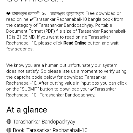
❤️
Free download or
তারাশঙ্কর রচনাবলী -১০ - তারাশঙ্কর বন্দ্যোপাধ্যায়
read online ✔️Tarasankar Rachanabali-10 bangla book from
the category of Tarashankar Bandopadhyay. Portable
Document Format (PDF) file size of Tarasankar Rachanabali-
10 is 21.05 MB. If you want to read online Tarasankar
Rachanabali-10, please click
Read Online
button and wait
few seconds.
We know you are a human but unfortunately our system
does not satisfy. So please late us a moment to verify using
the captcha code below for download Tarasankar
Rachanabali-10. After putting value in input box you can click
on the "SUBMIT" button to download your ✔️Tarasankar
Rachanabali-10 - Tarashankar Bandopadhyay.
At a glance
🔴 Tarashankar Bandopadhyay
🔴 Book: Tarasankar Rachanabali-10