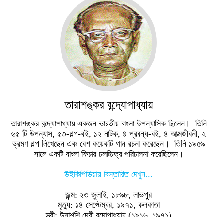
তারাশঙ্কর বন্দ্যোপাধ্যায়
তারাশঙ্কর বন্দ্যোপাধ্যায় একজন ভারতীয় বাংলা উপন্যাসিক ছিলেন। তিনি
৬৫ টি উপন্যাস, ৫৩-গল্প-বই, ১২ নাটক, ৪ প্রবন্ধ-বই, ৪ আত্মজীবনী, ২
ভ্রমণ গল্প লিখেছেন এবং বেশ কয়েকটি গান রচনা করেছেন। তিনি ১৯৫৯
সালে একটি বাংলা ফিচার চলচ্চিত্র পরিচালনা করেছিলেন।
উইকিপিডিয়ায় বিস্তারিত দেখুন...
জন্ম: ২৩ জুলাই, ১৮৯৮, লাভপুর
মৃত্যু: ১৪ সেপ্টেম্বর, ১৯৭১, কলকাতা
স্ত্রী: উমাশশি দেবী বন্দোপাধ্যায় (১৯১৬–১৯৭১)