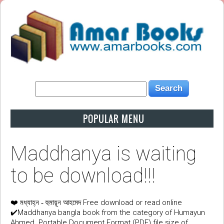
POPULAR MENU
Maddhanya is waiting
to be download!!!
❤️
Free download or read online
মধ্যাহ্ন - হুমায়ূন আহমেদ
✔️Maddhanya bangla book from the category of Humayun
Ahmed. Portable Document Format (PDF) file size of