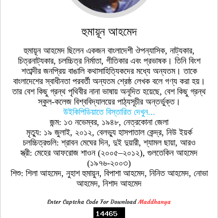
হুমায়ূন আহমেদ
হুমায়ূন আহমেদ ছিলেন একজন বাংলাদেশী ঔপন্যাসিক, নাট্যকার,
চিত্রনাট্যকার, চলচ্চিত্র নির্মাতা, গীতিকার এবং প্রভাষক। তিনি বিংশ
শতাব্দীর জনপ্রিয় বাঙালি কথাসাহিত্যিকদের মধ্যে অন্যতম। তাকে
বাংলাদেশের স্বাধীনতা পরবর্তী অন্যতম শ্রেষ্ঠ লেখক বলে গণ্য করা হয়।
তার বেশ কিছু গ্রন্থ পৃথিবীর নানা ভাষায় অনূদিত হয়েছে, বেশ কিছু গ্রন্থ
স্কুল-কলেজ বিশ্ববিদ্যালয়ের পাঠ্যসূচীর অন্তর্ভুক্ত।
উইকিপিডিয়াতে বিস্তারিত দেখুন...
জন্ম: ১৩ নভেম্বর, ১৯৪৮, নেত্রকোনা জেলা
মৃত্যু: ১৯ জুলাই, ২০১২, বেলভ্যু হাসপাতাল কেন্দ্র, নিউ ইয়র্ক
চলচ্চিত্রগুলি: শ্রাবন মেঘের দিন, দুই দুয়ারী, শ্যামল ছায়া, আরও
স্ত্রী: মেহের আফরোজ শাওন (২০০৫–২০১২), গুলতেকিন আহমেদ
(১৯৭৬-২০০৩)
শিশু: শিলা আহমেদ, নুহাশ হুমায়ুন, বিপাশা আহমেদ, নিনিত আহমেদ, নোভা
আহমেদ, নিশাদ আহমেদ
Enter Captcha Code For Download
Maddhanya