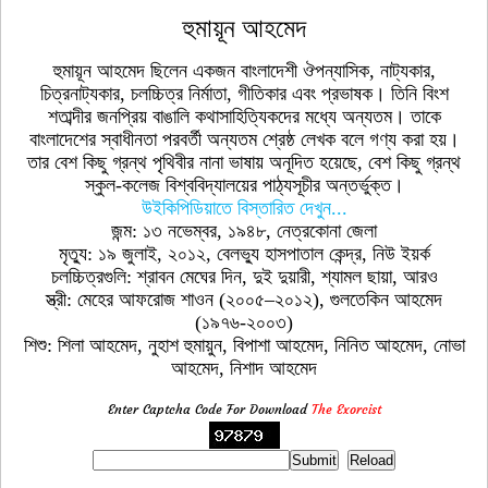
হুমায়ূন আহমেদ
হুমায়ূন আহমেদ ছিলেন একজন বাংলাদেশী ঔপন্যাসিক, নাট্যকার,
চিত্রনাট্যকার, চলচ্চিত্র নির্মাতা, গীতিকার এবং প্রভাষক। তিনি বিংশ
শতাব্দীর জনপ্রিয় বাঙালি কথাসাহিত্যিকদের মধ্যে অন্যতম। তাকে
বাংলাদেশের স্বাধীনতা পরবর্তী অন্যতম শ্রেষ্ঠ লেখক বলে গণ্য করা হয়।
তার বেশ কিছু গ্রন্থ পৃথিবীর নানা ভাষায় অনূদিত হয়েছে, বেশ কিছু গ্রন্থ
স্কুল-কলেজ বিশ্ববিদ্যালয়ের পাঠ্যসূচীর অন্তর্ভুক্ত।
উইকিপিডিয়াতে বিস্তারিত দেখুন...
জন্ম: ১৩ নভেম্বর, ১৯৪৮, নেত্রকোনা জেলা
মৃত্যু: ১৯ জুলাই, ২০১২, বেলভ্যু হাসপাতাল কেন্দ্র, নিউ ইয়র্ক
চলচ্চিত্রগুলি: শ্রাবন মেঘের দিন, দুই দুয়ারী, শ্যামল ছায়া, আরও
স্ত্রী: মেহের আফরোজ শাওন (২০০৫–২০১২), গুলতেকিন আহমেদ
(১৯৭৬-২০০৩)
শিশু: শিলা আহমেদ, নুহাশ হুমায়ুন, বিপাশা আহমেদ, নিনিত আহমেদ, নোভা
আহমেদ, নিশাদ আহমেদ
Enter Captcha Code For Download
The Exorcist