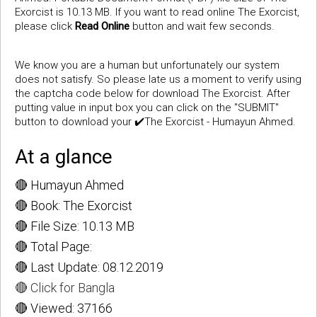
Exorcist is 10.13 MB. If you want to read online The Exorcist,
please click
Read Online
button and wait few seconds.
We know you are a human but unfortunately our system
does not satisfy. So please late us a moment to verify using
the captcha code below for download The Exorcist. After
putting value in input box you can click on the "SUBMIT"
button to download your ✔️The Exorcist - Humayun Ahmed.
At a glance
🔴 Humayun Ahmed
🔴 Book: The Exorcist
🔴 File Size: 10.13 MB
🔴 Total Page:
🔴 Last Update: 08.12.2019
🔴 Click for Bangla
🔴 Viewed: 37166