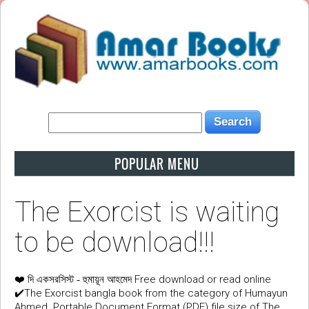
POPULAR MENU
The Exorcist is waiting
to be download!!!
❤️
Free download or read online
দি একসরসিস্ট - হুমায়ূন আহমেদ
✔️The Exorcist bangla book from the category of Humayun
Ahmed. Portable Document Format (PDF) file size of The