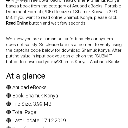
❤️
Free download or read online ✔️Shamuk Konya
শামুক কন্যা
bangla book from the category of Anubad eBooks. Portable
Document Format (PDF) file size of Shamuk Konya is 3.99
MB. If you want to read online Shamuk Konya, please click
Read Online
button and wait few seconds.
We know you are a human but unfortunately our system
does not satisfy. So please late us a moment to verify using
the captcha code below for download Shamuk Konya. After
putting value in input box you can click on the "SUBMIT"
button to download your ✔️Shamuk Konya - Anubad eBooks.
At a glance
🔴 Anubad eBooks
🔴 Book: Shamuk Konya
🔴 File Size: 3.99 MB
🔴 Total Page:
🔴 Last Update: 17.12.2019