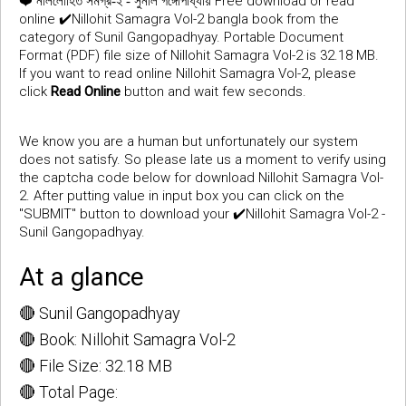
❤️
Free download or read
নীললোহিত সমগ্র-২ - সুনীল গঙ্গোপাধ্যায়
online ✔️Nillohit Samagra Vol-2 bangla book from the
category of Sunil Gangopadhyay. Portable Document
Format (PDF) file size of Nillohit Samagra Vol-2 is 32.18 MB.
If you want to read online Nillohit Samagra Vol-2, please
click
Read Online
button and wait few seconds.
We know you are a human but unfortunately our system
does not satisfy. So please late us a moment to verify using
the captcha code below for download Nillohit Samagra Vol-
2. After putting value in input box you can click on the
"SUBMIT" button to download your ✔️Nillohit Samagra Vol-2 -
Sunil Gangopadhyay.
At a glance
🔴 Sunil Gangopadhyay
🔴 Book: Nillohit Samagra Vol-2
🔴 File Size: 32.18 MB
🔴 Total Page: