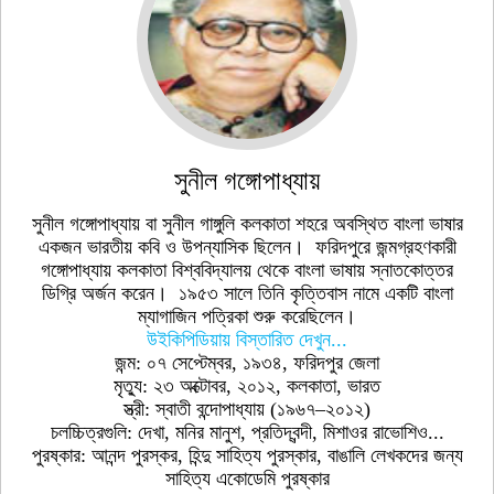
সুনীল গঙ্গোপাধ্যায়
সুনীল গঙ্গোপাধ্যায় বা সুনীল গাঙ্গুলি কলকাতা শহরে অবস্থিত বাংলা ভাষার
একজন ভারতীয় কবি ও উপন্যাসিক ছিলেন। ফরিদপুরে জন্মগ্রহণকারী
গঙ্গোপাধ্যায় কলকাতা বিশ্ববিদ্যালয় থেকে বাংলা ভাষায় স্নাতকোত্তর
ডিগ্রি অর্জন করেন। ১৯৫৩ সালে তিনি কৃত্তিবাস নামে একটি বাংলা
ম্যাগাজিন পত্রিকা শুরু করেছিলেন।
উইকিপিডিয়ায় বিস্তারিত দেখুন...
জন্ম: ০৭ সেপ্টেম্বর, ১৯৩৪, ফরিদপুর জেলা
মৃত্যু: ২৩ অক্টোবর, ২০১২, কলকাতা, ভারত
স্ত্রী: স্বাতী বন্দোপাধ্যায় (১৯৬৭–২০১২)
চলচ্চিত্রগুলি: দেখা, মনির মানুশ, প্রতিদ্বন্দী, মিশাওর রাভোশিও...
পুরষ্কার: আনন্দ পুরস্কর, হিন্দু সাহিত্য পুরস্কার, বাঙালি লেখকদের জন্য
সাহিত্য একােডেমি পুরষ্কার