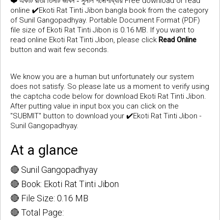
❤️
Free download or read
একটি রাতঃ তিনটি জীবন - সুনীল গঙ্গোপাধ্যায়
online ✔️Ekoti Rat Tinti Jibon bangla book from the category
of Sunil Gangopadhyay. Portable Document Format (PDF)
file size of Ekoti Rat Tinti Jibon is 0.16 MB. If you want to
read online Ekoti Rat Tinti Jibon, please click
Read Online
button and wait few seconds.
We know you are a human but unfortunately our system
does not satisfy. So please late us a moment to verify using
the captcha code below for download Ekoti Rat Tinti Jibon.
After putting value in input box you can click on the
"SUBMIT" button to download your ✔️Ekoti Rat Tinti Jibon -
Sunil Gangopadhyay.
At a glance
🔴 Sunil Gangopadhyay
🔴 Book: Ekoti Rat Tinti Jibon
🔴 File Size: 0.16 MB
🔴 Total Page: