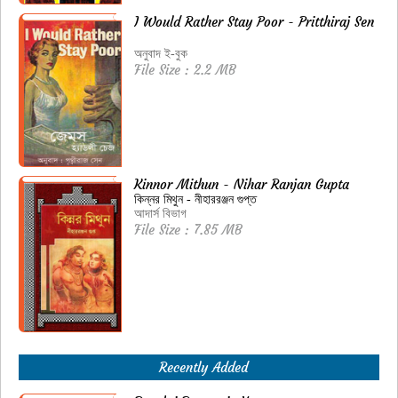
I Would Rather Stay Poor - Pritthiraj Sen
অনুবাদ ই-বুক
File Size : 2.2 MB
Kinnor Mithun - Nihar Ranjan Gupta
কিন্নর মিথুন - নীহাররঞ্জন গুপ্ত
আদার্স বিভাগ
File Size : 7.85 MB
Recently Added