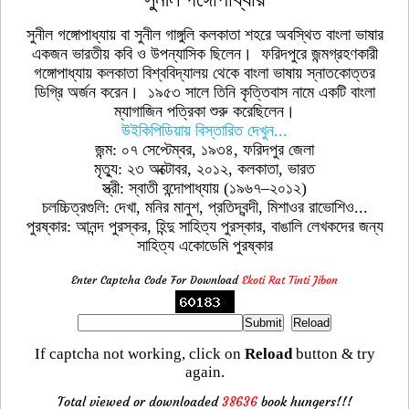
সুনীল গঙ্গোপাধ্যায় বা সুনীল গাঙ্গুলি কলকাতা শহরে অবস্থিত বাংলা ভাষার
একজন ভারতীয় কবি ও উপন্যাসিক ছিলেন। ফরিদপুরে জন্মগ্রহণকারী
গঙ্গোপাধ্যায় কলকাতা বিশ্ববিদ্যালয় থেকে বাংলা ভাষায় স্নাতকোত্তর
ডিগ্রি অর্জন করেন। ১৯৫৩ সালে তিনি কৃত্তিবাস নামে একটি বাংলা
ম্যাগাজিন পত্রিকা শুরু করেছিলেন।
উইকিপিডিয়ায় বিস্তারিত দেখুন...
জন্ম: ০৭ সেপ্টেম্বর, ১৯৩৪, ফরিদপুর জেলা
মৃত্যু: ২৩ অক্টোবর, ২০১২, কলকাতা, ভারত
স্ত্রী: স্বাতী বন্দোপাধ্যায় (১৯৬৭–২০১২)
চলচ্চিত্রগুলি: দেখা, মনির মানুশ, প্রতিদ্বন্দী, মিশাওর রাভোশিও...
পুরষ্কার: আনন্দ পুরস্কর, হিন্দু সাহিত্য পুরস্কার, বাঙালি লেখকদের জন্য
সাহিত্য একােডেমি পুরষ্কার
Enter Captcha Code For Download
Ekoti Rat Tinti Jibon
If captcha not working, click on
Reload
button & try
again.
Total viewed or downloaded
38636
book hungers!!!